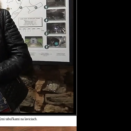
ými tabuľkami na laviciach.