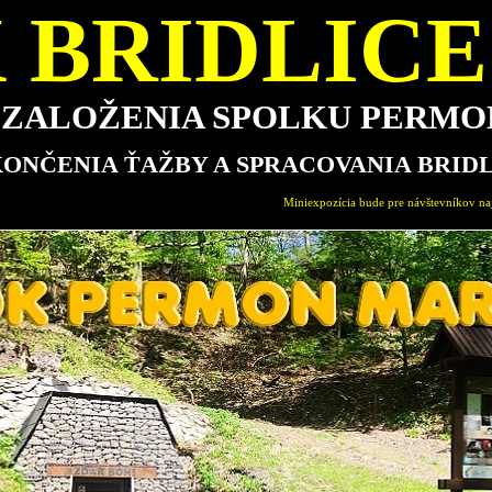
 BRIDLICE 
E ZALOŽENIA SPOLKU PERM
KONČENIA ŤAŽBY A SPRACOVANIA BRID
Miniexpozícia bude pre návštevníkov najbližšie otvorená v nedeľu 16.