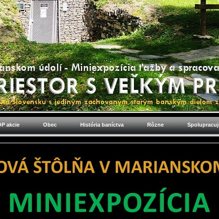
P akcie
Obec
História baníctva
Rôzne
Spolupracu