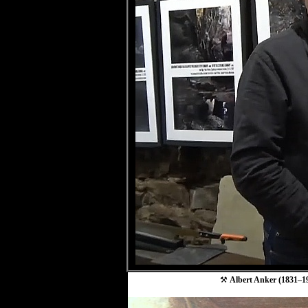
⚒
Albert Anker (1831–19