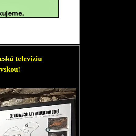
skú televíziu
vskou!