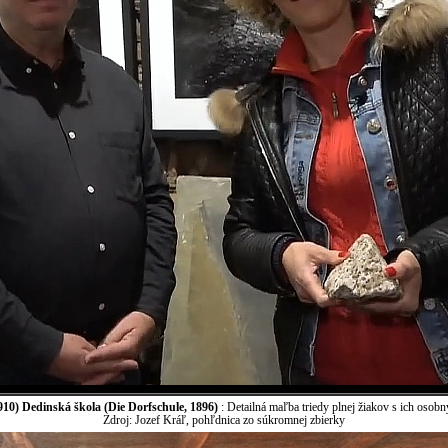
10) Dedinská škola (Die Dorfschule, 1896)
: Detailná maľba triedy plnej žiakov s ich osobn
Zdroj: Jozef Kráľ, pohľdnica zo súkromnej zbierky