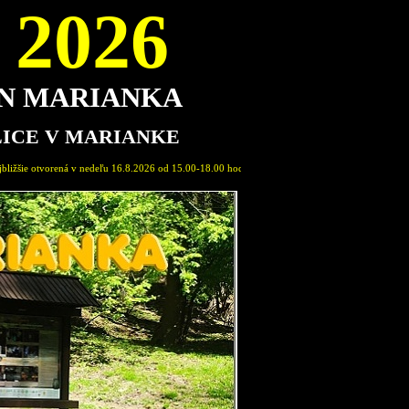
2026
ON MARIANKA
LICE V MARIANKE
8.2026 od 15.00-18.00 hod. Sprievodca expozíciou: Marián Pavlovič, člen Spolku Permon Marian