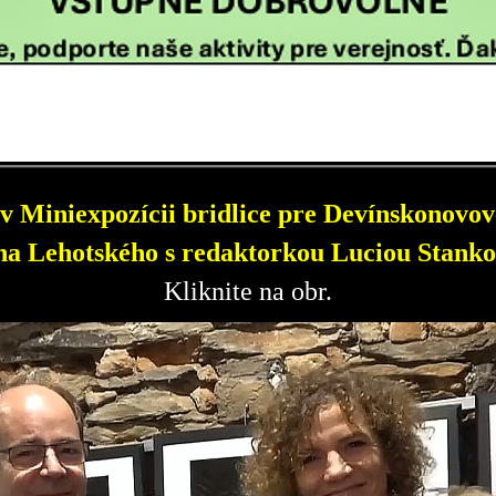
v Miniexpozícii bridlice pre Devínskonovove
a Lehotského s redaktorkou Luciou Stanko
Kliknite na obr.