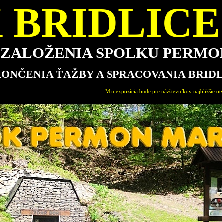
 BRIDLICE 
E ZALOŽENIA SPOLKU PERM
KONČENIA ŤAŽBY A SPRACOVANIA BRID
Miniexpozícia bude pre návštevníkov najbližšie otvorená v nedeľu 16.8.2026 od 