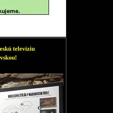
skú televíziu
vskou!