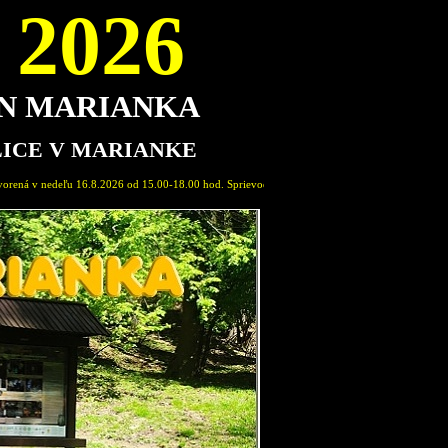
2026
ON MARIANKA
LICE V MARIANKE
15.00-18.00 hod. Sprievodca expozíciou: Marián Pavlovič, člen Spolku Permon Marianka. Vstupn