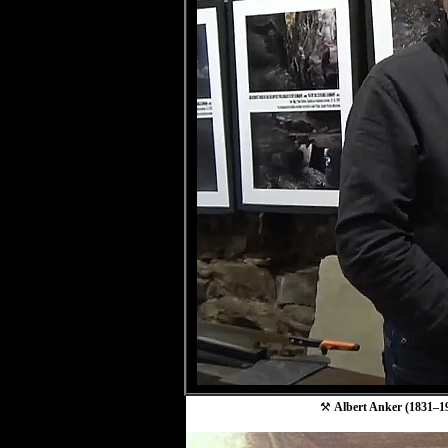
⚒
Albert Anker (1831–19