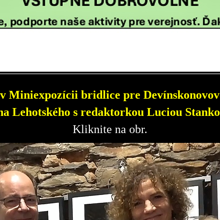
v Miniexpozícii bridlice pre Devínskonovove
a Lehotského s redaktorkou Luciou Stanko
Kliknite na obr.