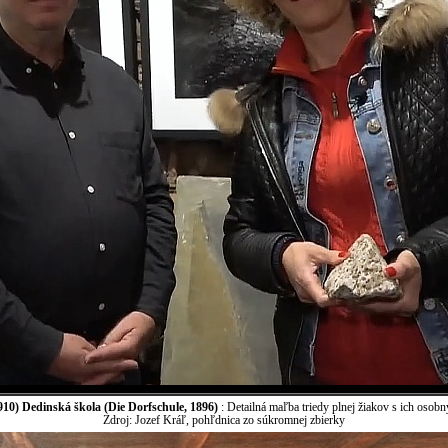
10) Dedinská škola (Die Dorfschule, 1896)
: Detailná maľba triedy plnej žiakov s ich osobn
Zdroj: Jozef Kráľ, pohľdnica zo súkromnej zbierky