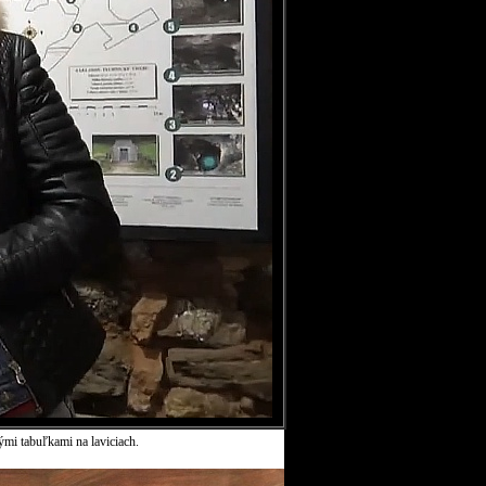
ými tabuľkami na laviciach.