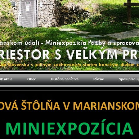
P akcie
Obec
História baníctva
Rôzne
Spolupracu